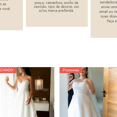
vendedora
preço, tamanhos, estilo de
m as
vestido, tipo de decote, cor
envie um
e você
e/ou marca preferida.
email ou re
suas dúvi
faça a
ACHADO
Pronovias