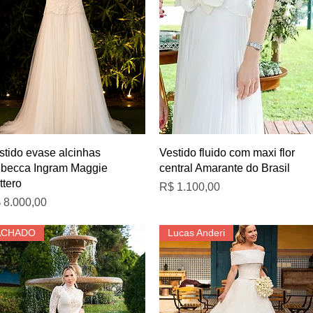
Visualização rápida
Visualização rápida
stido evase alcinhas
Vestido fluido com maxi flor
becca Ingram Maggie
central Amarante do Brasil
ttero
Preço
R$ 1.100,00
eço
 8.000,00
ACHADO
Lucas Anderi