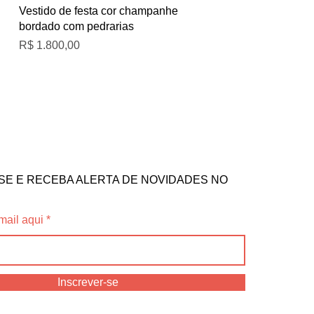
Visualização rápida
Vestido de festa cor champanhe
bordado com pedrarias
Preço
R$ 1.800,00
SE E RECEBA ALERTA DE NOVIDADES NO
mail aqui
Inscrever-se