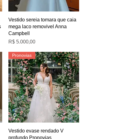
Visualização rápida
Vestido sereia tomara que caia
s
mega laco removivel Anna
Campbell
Preço
R$ 5.000,00
Pronovias
Visualização rápida
Vestido evase rendado V
profundo Pronovias