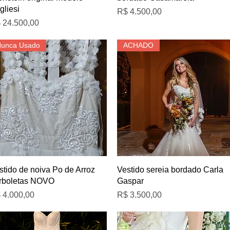
gliesi
Preço
R$ 4.500,00
eço
 24.500,00
Nunca Usado
ACHADO
Visualização rápida
Visualização rápida
stido de noiva Po de Arroz
Vestido sereia bordado Carla
rboletas NOVO
Gaspar
eço
Preço
 4.000,00
R$ 3.500,00