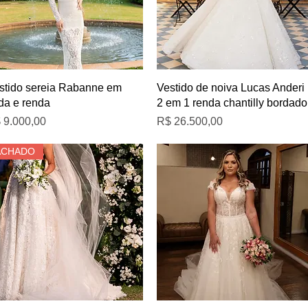
Visualização rápida
Visualização rápida
stido sereia Rabanne em
Vestido de noiva Lucas Anderi
da e renda
2 em 1 renda chantilly bordado
eço
Preço
 9.000,00
R$ 26.500,00
ACHADO