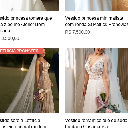
Visualização rápida
Visualização rápida
stido princesa tomara que
Vestido princesa minimalista
ia zibeline Atelier Bem
com renda St Patrick Pronovia
sada
Preço
R$ 7.500,00
eço
 3.500,00
LETHICIA BRONSTEIN
Visualização rápida
Visualização rápida
stido sereia Lethicia
Vestido romantico tule de seda
onstein original modelo
bordado Casamarela