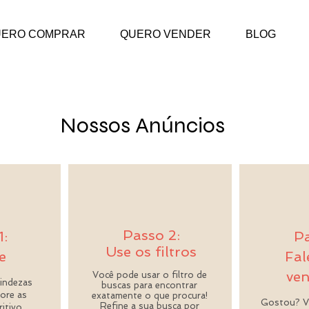
UERO COMPRAR
QUERO VENDER
BLOG
Nossos Anúncios
Passo 2:
1:
Pa
Use os filtros
e
Fal
ve
Você pode usar o filtro de
indezas
buscas para encontrar
lore as
exatamente o que procura!
Gostou? Ve
Refine a sua busca por
itivo