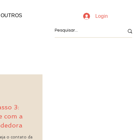
OUTROS
Login
sso 3:
e com a
ndedora
ja o contato da