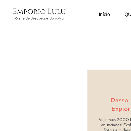
Início
Q
Passo 
Explor
Veja mais 2000 l
anunciadas! Exp
fotos e o descr