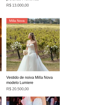
Preço
R$ 13.000,00
Milla Nova
Visualização rápida
Vestido de noiva Milla Nova
modelo Lumiere
Preço
R$ 20.500,00