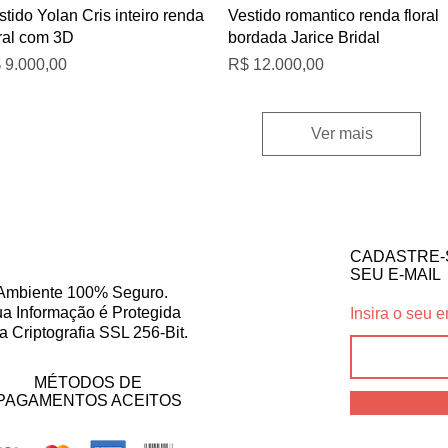
Visualização rápida
Visualização rápida
stido Yolan Cris inteiro renda
Vestido romantico renda floral
oral com 3D
bordada Jarice Bridal
eço
Preço
 9.000,00
R$ 12.000,00
Ver mais
CADASTRE-
SEU E-MAIL
Ambiente 100% Seguro.
a Informação é Protegida
Insira o seu e
a Criptografia SSL 256-Bit.
MÉTODOS DE
PAGAMENTOS ACEITOS