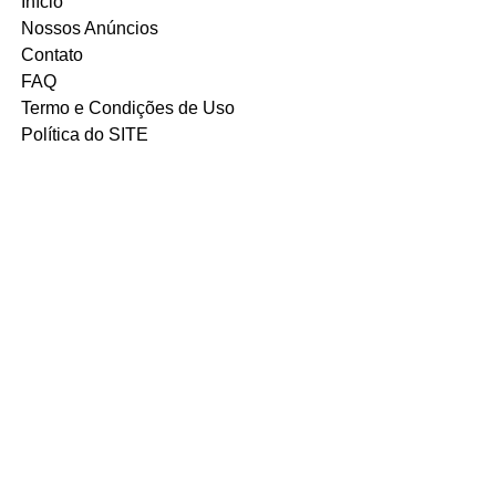
Início
Nossos Anúncios
Contato
FAQ
Termo e Condições de Uso
Política do SITE
Ambiente 100% Seguro.
Sua Informação é Protegida Pela
Criptografia SSL 256-Bit.
MÉTODOS DE
PAGAMENTOS
ACEITOS