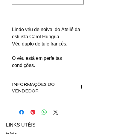
Lindo véu de noiva, do Ateliê da
estilista Carol Hungria.
Véu duplo de tule francês.
O véu está em perfeitas
condições.
INFORMAÇÕES DO
VENDEDOR
Fale direto com a vendedora Bianca
Carvalho no contato abaixo:
Email:
biancagocarvalho@hotmail.com
LINKS UTÉIS