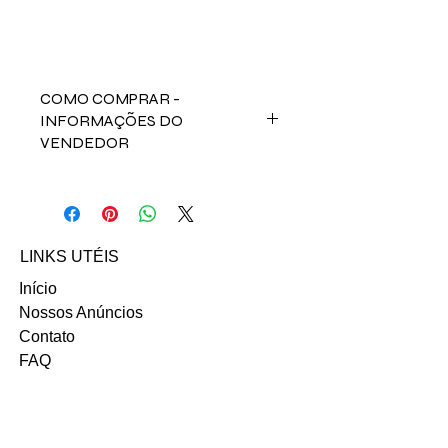
COMO COMPRAR -
INFORMAÇÕES DO
VENDEDOR
Para comprar esse produto,
fale direto com a vendedora
Fabiana nos contatos abaixos:
Email: fabianafrcunha@gmail.com
LINKS UTÉIS
INSTAGRAM
Início
Nossos Anúncios
Contato
FAQ
Termo e Condições de Uso
Política do SITE