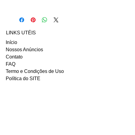
Para comprar esse produto,
fale direto com a vendedora
CAROLINA nos contatos abaixos:
Email:
LINKS UTÉIS
carolinacarrera99@hotmail.com
INSTAGRAM
Início
Nossos Anúncios
Contato
FAQ
Termo e Condições de Uso
Política do SITE
Ambiente 100% Seguro.
Sua Informação é Protegida Pela
Criptografia SSL 256-Bit.