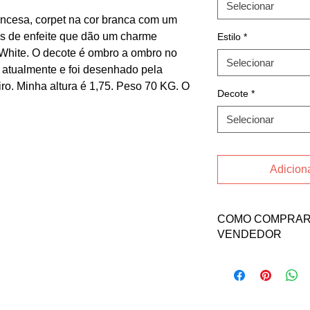
Selecionar
incesa, corpet na cor branca com um
as de enfeite que dão um charme
Estilo
*
f White. O decote é ombro a ombro no
Selecionar
o atualmente e foi desenhado pela
eiro. Minha altura é 1,75. Peso 70 KG. O
Decote
*
Selecionar
Adiciona
COMO COMPRAR 
VENDEDOR
Para comprar esse pr
a vendedora Isabela 
Email: isah.stefani
INSTAGRAM