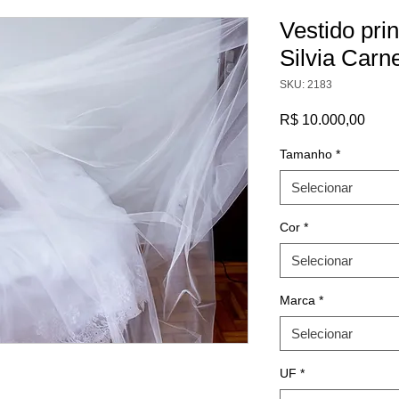
Vestido pri
Silvia Carn
SKU: 2183
Preç
R$ 10.000,00
Tamanho
*
Selecionar
Cor
*
Selecionar
Marca
*
Selecionar
UF
*