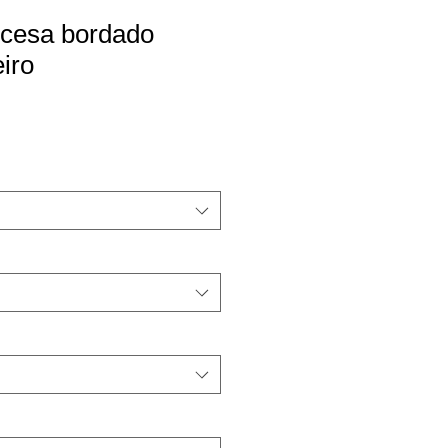
ncesa bordado
eiro
o