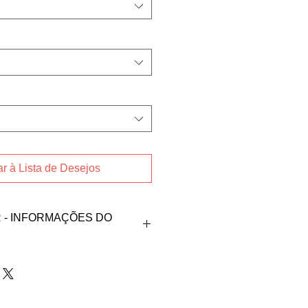
r à Lista de Desejos
- INFORMAÇÕES DO
oduto, fale direto com
nos contatos abaixos:
a@gmail.com