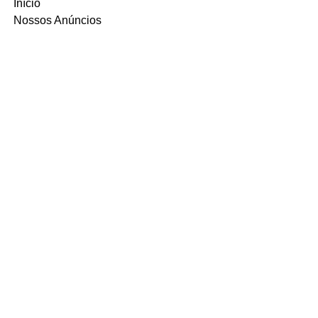
Início
Nossos Anúncios
Contato
FAQ
Termo e Condições de Uso
Política do SITE
Ambiente 100% Seguro.
Sua Informação é Protegida Pela
Criptografia SSL 256-Bit.
MÉTODOS DE
PAGAMENTOS
ACEITOS