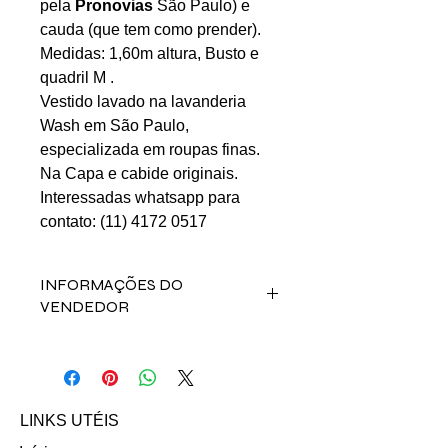
pela
Pronovias
São Paulo) e
cauda (que tem como prender).
Medidas: 1,60m altura, Busto e
quadril M .
Vestido lavado na lavanderia
Wash em São Paulo,
especializada em roupas finas.
Na Capa e cabide originais.
Interessadas whatsapp para
contato: (11) 4172 0517
INFORMAÇÕES DO
VENDEDOR
Fale direto com a vendedora
Maximiana Cristina de Souza
Maliska clicando abaixo:
Email: maximaliska@outlook.com
LINKS UTÉIS