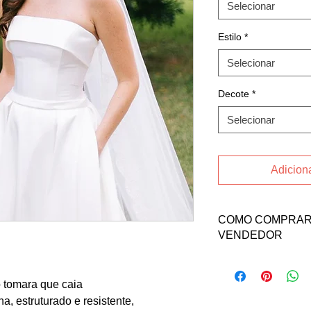
Selecionar
Estilo
*
Selecionar
Decote
*
Selecionar
Adiciona
COMO COMPRAR 
VENDEDOR
Para comprar esse pr
a vendedora Maria Lu
 tomara que caia
Email: marialuizagr
, estruturado e resistente,