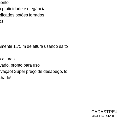
mento
o praticidade e elegância
licados botões forrados
os
amente 1,75 m de altura usando salto
 alturas.
vado, pronto para uso
vação! Super preço de desapego, foi
chado!
CADASTRE-
SEU E-MAIL