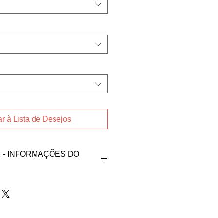
r à Lista de Desejos
- INFORMAÇÕES DO
oduto, fale direto com
iza nos contatos abaixos:
at@hotmail.com