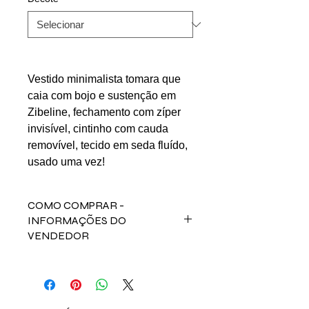
Vestido minimalista tomara que
caia com bojo e sustenção em
Zibeline, fechamento com zíper
invisível, cintinho com cauda
removível, tecido em seda fluído,
usado uma vez!
COMO COMPRAR -
INFORMAÇÕES DO
VENDEDOR
Para comprar esse produto,
fale direto com a vendedora
Mariane nos contatos abaixos:
Email: mariane.lealeassociados@gm