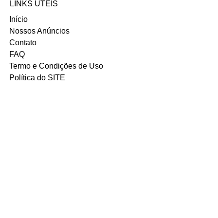
LINKS UTÉIS
ail.com
INSTAGRAM
Início
Nossos Anúncios
Contato
FAQ
Termo e Condições de Uso
Política do SITE
Ambiente 100% Seguro.
Sua Informação é Protegida Pela
Criptografia SSL 256-Bit.
MÉTODOS DE
PAGAMENTOS
ACEITOS