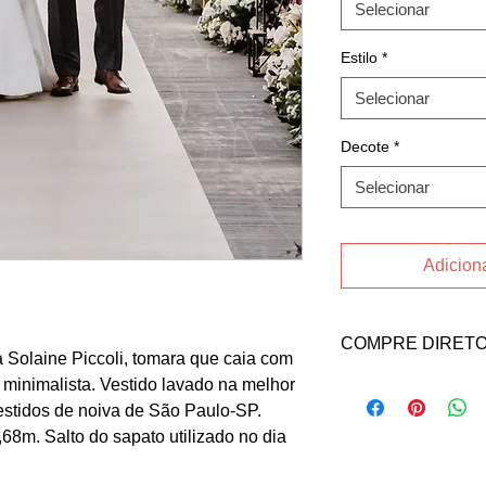
Selecionar
Estilo
*
Selecionar
Decote
*
Selecionar
Adiciona
COMPRE DIRETO
a Solaine Piccoli, tomara que caia com
o minimalista. Vestido lavado na melhor
Acesse o
INSTAGR
Oliveira ou no conta
estidos de noiva de São Paulo-SP.
Email: britoguylher
,68m. Salto do sapato utilizado no dia