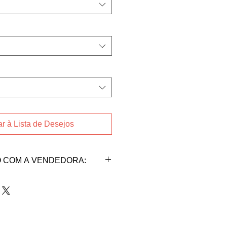
r à Lista de Desejos
 COM A VENDEDORA:
AM
da vendedora Ana Paula
to abaixo:
me@gmail.com