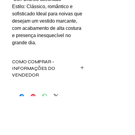
Estilo: Clássico, romântico e
sofisticado Ideal para noivas que
desejam um vestido marcante,
com acabamento de alta costura
e presença inesquecível no
grande dia.
COMO COMPRAR -
INFORMAÇÕES DO
VENDEDOR
Para comprar esse produto,
fale direto com a vendedora Mayra
nos contatos abaixos:
Email: mayraconception@gmail.com
LINKS UTÉIS
Início
Nossos Anúncios
Contato