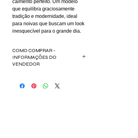
caimento perfeito. Um modelo
que equilibra graciosamente
tradição e modernidade, ideal
para noivas que buscam um look
inesquecível para o grande dia.
COMO COMPRAR -
INFORMAÇÕES DO
VENDEDOR
Para comprar esse produto,
fale direto com a vendedora Talita ou
Juliana no contato abaixo:
Email: talitalimaf@hotmail.com
LINKS UTÉIS
ou jufraleal@gmail.com
INSTAGRAM
Início
Nossos Anúncios
Contato
FAQ