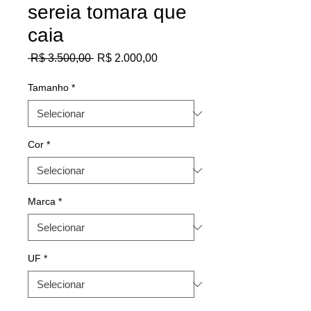
sereia tomara que
caia
Preço
Preço
 R$ 3.500,00 
R$ 2.000,00
normal
promocional
Tamanho
*
Cor
*
Marca
*
UF
*