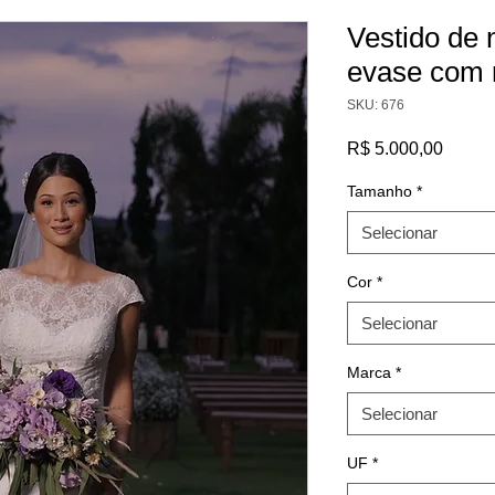
Vestido de 
evase com 
SKU: 676
Preço
R$ 5.000,00
Tamanho
*
Selecionar
Cor
*
Selecionar
Marca
*
Selecionar
UF
*