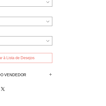
r à Lista de Desejos
DO VENDEDOR
endedora Hanae Maria
abaixo:
ba@gmail.com