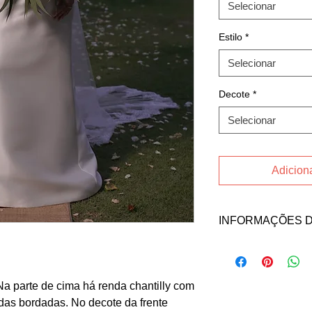
Selecionar
Estilo
*
Selecionar
Decote
*
Selecionar
Adiciona
INFORMAÇÕES 
Fale direto com a v
Juaçaba no contato 
Email: hanae.juaca
Na parte de cima há renda chantilly com
as bordadas. No decote da frente