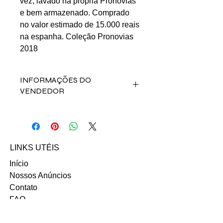
vez, lavado na própria Pronovias
e bem armazenado. Comprado
no valor estimado de 15.000 reais
na espanha. Coleção Pronovias
2018
INFORMAÇÕES DO
VENDEDOR
Fale direto com a vendedora Adriana
Auzza pelo contato abaixo:
Instagram
Facebook
LINKS UTÉIS
Email: adriana_auzza@hotmail.com
Início
Nossos Anúncios
Contato
FAQ
Termo e Condições de Uso