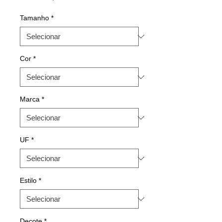
Tamanho
*
Cor
*
Marca
*
UF
*
Estilo
*
Decote
*