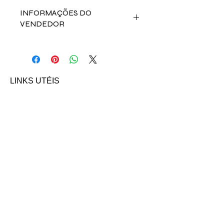
INFORMAÇÕES DO
VENDEDOR
Fale direto com a vendedora Pamella
Arruda nos contatos abaixo:
Email:
pamellaarquitetura@gmail.com
LINKS UTÉIS
INSTAGRAM
Início
Nossos Anúncios
Contato
FAQ
Termo e Condições de Uso
Política do SITE
Ambiente 100% Seguro.