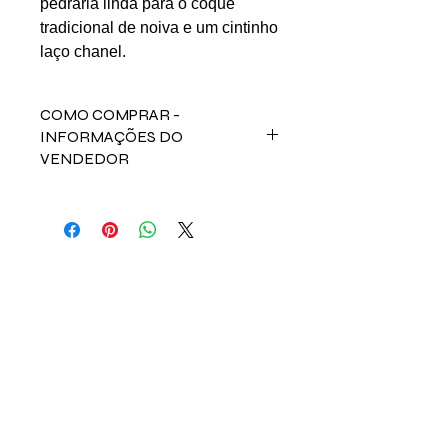
pedraria linda para o coque
tradicional de noiva e um cintinho
laço chanel.
COMO COMPRAR -
INFORMAÇÕES DO
VENDEDOR
Para comprar esse produto,
fale direto com a vendedora Isabelle
nos contatos abaixos:
Email: isabelle.m.benetti@gmail.com
LINKS UTÉIS
INSTAGRAM
Início
Nossos Anúncios
Contato
FAQ
Termo e Condições de Uso
Política do SITE