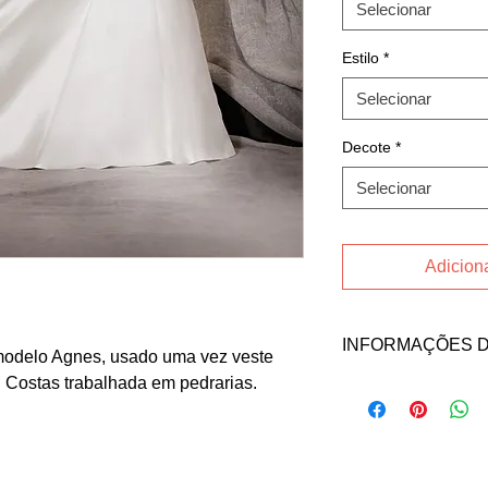
Selecionar
Estilo
*
Selecionar
Decote
*
Selecionar
Adiciona
INFORMAÇÕES 
odelo Agnes, usado uma vez veste
s. Costas trabalhada em pedrarias.
Fale direto com a ve
contato abaixo:
Email: bru.elicher@