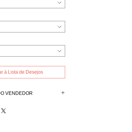
r à Lista de Desejos
DO VENDEDOR
ndedora Bruna E. Eickhoff pelo
gmail.com