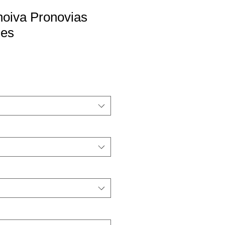
noiva Pronovias
nes