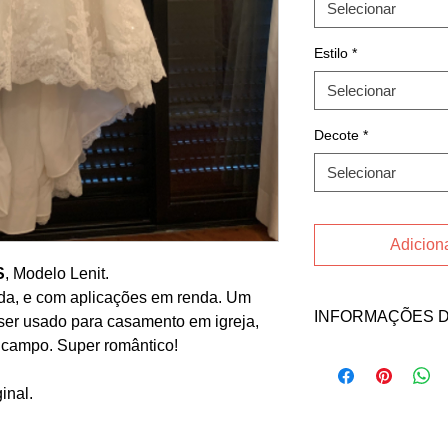
Selecionar
Estilo
*
Selecionar
Decote
*
Selecionar
Adiciona
S
, Modelo Lenit.
da, e com aplicações em renda. Um
INFORMAÇÕES 
ser usado para casamento em igreja,
 campo. Super romântico!
Fale direto com a v
contato abaixo:
inal.
Email: suelengardin