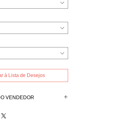
r à Lista de Desejos
DO VENDEDOR
endedora Suelen Gardin pelo
@hotmail.com