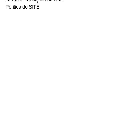
Política do SITE
Ambiente 100% Seguro.
Sua Informação é Protegida Pela
Criptografia SSL 256-Bit.
MÉTODOS DE
PAGAMENTOS
ACEITOS
CADASTRE-SE E RECEBA ALERTA DE
NOVIDADES NO SEU E-MAIL