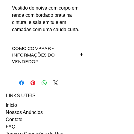
Vestido de noiva com corpo em
renda com bordado prata na
cintura, e saia em tule em
camadas com uma cauda curta.
COMO COMPRAR -
INFORMAÇÕES DO
VENDEDOR
Para comprar esse produto,
fale direto com a vendedora
Patricia nos contatos abaixos:
Email: Patriciaterraprado@gmail.com
LINKS UTÉIS
Início
Nossos Anúncios
Contato
FAQ
Termo e Condições de Uso