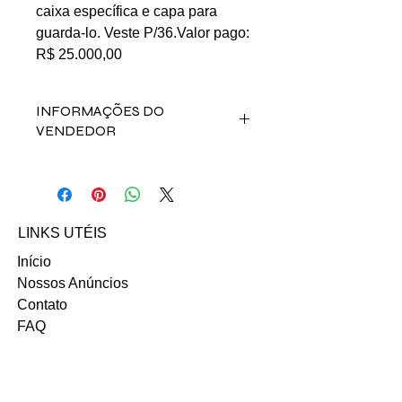
caixa específica e capa para
guarda-lo. Veste P/36.Valor pago:
R$ 25.000,00
INFORMAÇÕES DO
VENDEDOR
Fale direto com a vendedora Cibele
Brock dos Reis clicando abaixo:
Email: cibelebrock@yahoo.com.br
LINKS UTÉIS
Início
Nossos Anúncios
Contato
FAQ
Termo e Condições de Uso
Política do SITE