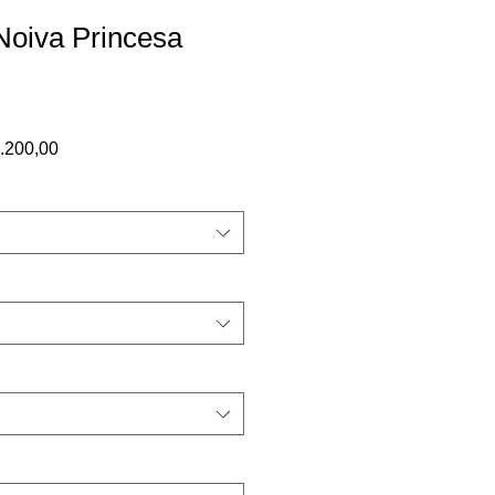
Noiva Princesa
o
Preço
.200,00
al
promocional