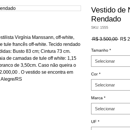
Vestido de 
Rendado
SKU: 1555
tilista Virgínia Manssann, off-white,
Preç
 R$ 3.500,00 
R$ 2
norm
e tule francês off-white. Tecido rendado
Tamanho
*
didas: Busto 83 cm; Cintura 73 cm.
saia de camadas de tule off white: 1,15
Selecionar
branco de 3,50cm. Caso não queira o
2.000,00 . O vestido se encontra em
Cor
*
o Alegre/RS
Selecionar
Marca
*
Selecionar
UF
*