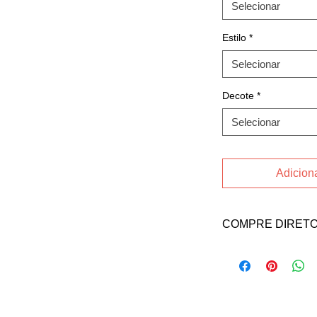
Selecionar
Estilo
*
Selecionar
Decote
*
Selecionar
Adiciona
COMPRE DIRETO
Acesse o
INSTAGR
Castro ou no contato
Email: florawurthsi