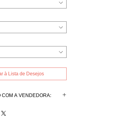
r à Lista de Desejos
 COM A VENDEDORA:
AM
da vendedora Flora Simon de
 abaixo:
mon@gmail.com