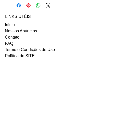
Abrão nos contatos abaixo abaixo:
Email: robertaabrao9@gmail.com
INSTAGRAM
LINKS UTÉIS
Início
Nossos Anúncios
Contato
FAQ
Termo e Condições de Uso
Política do SITE
Ambiente 100% Seguro.
Sua Informação é Protegida Pela
Criptografia SSL 256-Bit.
MÉTODOS DE
PAGAMENTOS