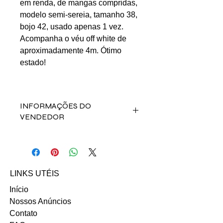
em renda, de mangas compridas,
modelo semi-sereia, tamanho 38,
bojo 42, usado apenas 1 vez.
Acompanha o véu off white de
aproximadamente 4m. Ótimo
estado!
INFORMAÇÕES DO
VENDEDOR
Fale direto com a vendedora Carolina
Loredo Lopes Catizani clicando
abaixo:
INSTAGRAM
LINKS UTÉIS
Email: carollloredo@yahoo.com.br
Início
Nossos Anúncios
Contato