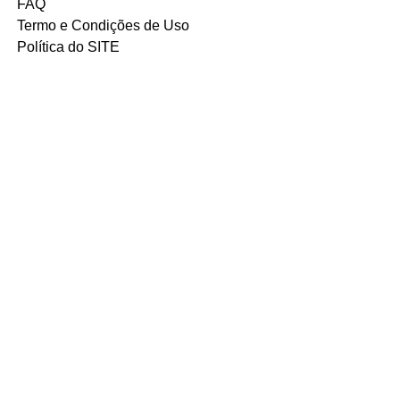
FAQ
Termo e Condições de Uso
Política do SITE
Ambiente 100% Seguro.
Sua Informação é Protegida Pela
Criptografia SSL 256-Bit.
MÉTODOS DE
PAGAMENTOS
ACEITOS