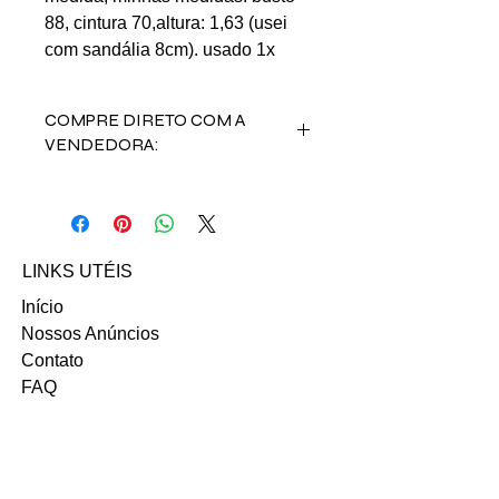
88, cintura 70,altura: 1,63 (usei
com sandália 8cm). usado 1x
COMPRE DIRETO COM A
VENDEDORA:
Entre em contato com a vendedora
Rebecca Costa nos contatos abaixo:
INSTAGRAM
Email: rebecca.s.costa@hotmail.com
LINKS UTÉIS
Início
Nossos Anúncios
Contato
FAQ
Termo e Condições de Uso
Política do SITE