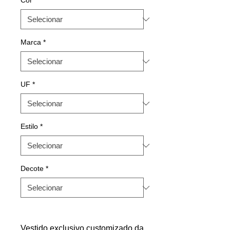
Cor
*
Marca
*
UF
*
Estilo
*
Decote
*
Vestido exclusivo customizado da