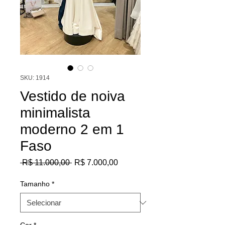
SKU: 1914
Vestido de noiva
minimalista
moderno 2 em 1
Faso
Preço
Preço
 R$ 11.000,00 
R$ 7.000,00
normal
promocional
Tamanho
*