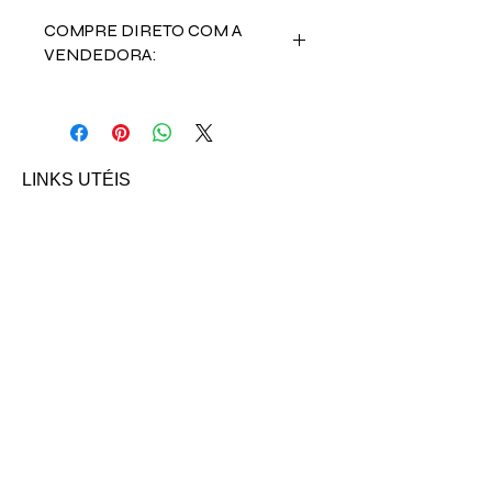
COMPRE DIRETO COM A
VENDEDORA:
Entre em contato com a vendedora
Beatrice:
Email: biabl@hotmail.com
INSTAGRAM
LINKS UTÉIS
Início
Nossos Anúncios
Contato
FAQ
Termo e Condições de Uso
Política do SITE
Ambiente 100% Seguro.