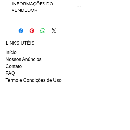
INFORMAÇÕES DO
VENDEDOR
Fale direto com a vendedora Jamily
Novaes clicando abaixo:
Email: mily_gomes@hotmail.com
LINKS UTÉIS
Início
Nossos Anúncios
Contato
FAQ
Termo e Condições de Uso
Política do SITE
Ambiente 100% Seguro.
Sua Informação é Protegida Pela