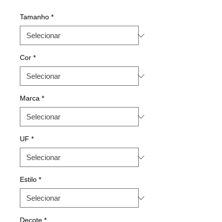
Tamanho
*
Cor
*
Marca
*
UF
*
Estilo
*
Decote
*