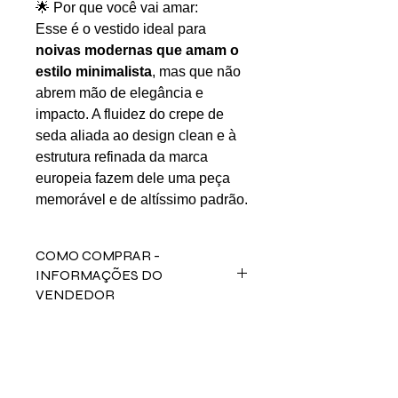
🌟 Por que você vai amar:
Esse é o vestido ideal para
noivas modernas que amam o
estilo minimalista
, mas que não
abrem mão de elegância e
impacto. A fluidez do crepe de
seda aliada ao design clean e à
estrutura refinada da marca
europeia fazem dele uma peça
memorável e de altíssimo padrão.
COMO COMPRAR -
INFORMAÇÕES DO
VENDEDOR
Para comprar esse produto,
fale direto com a vendedora
Juliana nos contatos abaixos:
Email: julifmendes@hotmail.com
LINKS UTÉIS