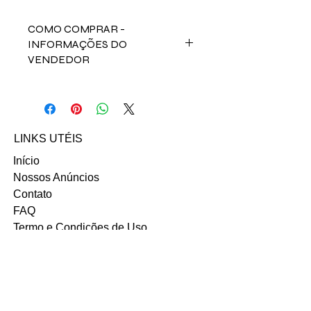
COMO COMPRAR -
INFORMAÇÕES DO
VENDEDOR
Para comprar esse produto,
fale direto com a vendedora Jessica
Parreira no contato abaixo:
Email: jessicapfreis@gmail.com
LINKS UTÉIS
INSTAGRAM
Início
Nossos Anúncios
Contato
FAQ
Termo e Condições de Uso
Política do SITE