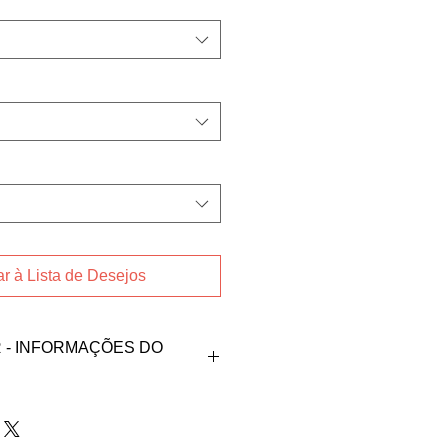
r à Lista de Desejos
- INFORMAÇÕES DO
oduto, fale direto com
 nos contatos abaixos: