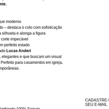
Email: leticia_cam
nte
.
oque moderno
o – destaca o colo com sofisticação
a silhueta e alonga a figura
m corte impecável
em perfeito estado
mado
Lucas Anderi
, elegantes e que buscam um visual
. Perfeito para casamentos em igreja,
emporâneas.
CADASTRE-
SEU E-MAIL
Ambiente 100% Seguro.