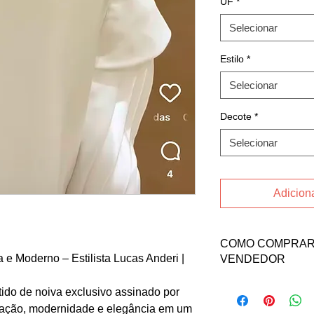
UF
*
Selecionar
Estilo
*
Selecionar
Decote
*
Selecionar
Adiciona
COMO COMPRAR 
 e Moderno – Estilista Lucas Anderi |
VENDEDOR
Para comprar esse pr
ido de noiva exclusivo assinado por
a vendedora LETICIA
cação, modernidade e elegância em um