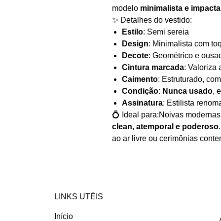
modelo
minimalista e impacta
✨ Detalhes do vestido:
Estilo
: Semi sereia
Design
: Minimalista com t
Decote
: Geométrico e ousad
Cintura marcada
: Valoriza 
Caimento
: Estruturado, co
Condição
:
Nunca usado
, 
Assinatura
: Estilista reno
💍 Ideal para:Noivas modernas
clean, atemporal e poderoso
ao ar livre ou cerimônias cont
LINKS UTÉIS
Início