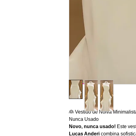
👰 Vestido de Noiva Minimalista
Nunca Usado
Novo, nunca usado!
Este vest
Lucas Anderi
combina sofisti