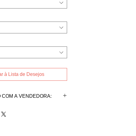
r à Lista de Desejos
 COM A VENDEDORA:
m a vendedora Lorena:
dfisica@hotmail.com