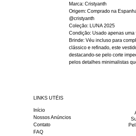
Marca: Cristyanth
Origem: Comprado na Espanha (M
@cristyanth
Coleção: LUNA 2025
Condição: Usado apenas uma 
Brinde: Véu incluso para comp
clássico e refinado, este vestid
destacando-se pelo corte impec
pelos detalhes minimalistas qu
LINKS UTÉIS
Início
Nossos Anúncios
Su
Contato
Pel
FAQ