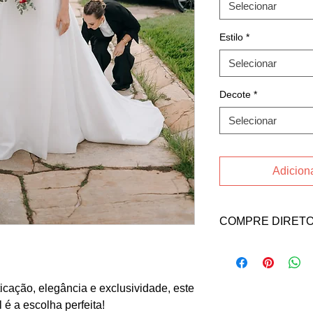
Selecionar
Estilo
*
Selecionar
Decote
*
Selecionar
Adiciona
COMPRE DIRETO
Entre em contato co
Email: lorenalopes.e
INSTAGRAM
cação, elegância e exclusividade, este
 é a escolha perfeita!