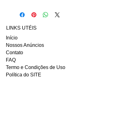
Entre em contato com a vendedora
Raissa:
Email: Rcleite@live.com
LINKS UTÉIS
Início
Nossos Anúncios
Contato
FAQ
Termo e Condições de Uso
Política do SITE
Ambiente 100% Seguro.
Sua Informação é Protegida Pela
Criptografia SSL 256-Bit.