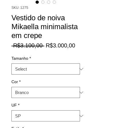
SKU: 1275
Vestido de noiva
Mikaella minimalista
em crepe
Regular
Sale
 R$3.100,00 
R$3.000,00
Price
Price
Tamanho
*
Cor
*
UF
*