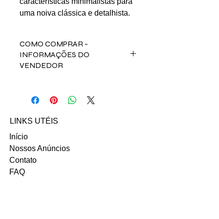
características minimalistas para
uma noiva clássica e detalhista.
COMO COMPRAR -
INFORMAÇÕES DO
VENDEDOR
Para comprar esse produto, fale
direto com a vendedora Kemilly
Mac Namara no contato abaixo:
Email:
LINKS UTÉIS
kemillymacnamara@outlook.com
Início
INSTAGRAM
Nossos Anúncios
Contato
FAQ
Termo e Condições de Uso
Política do SITE