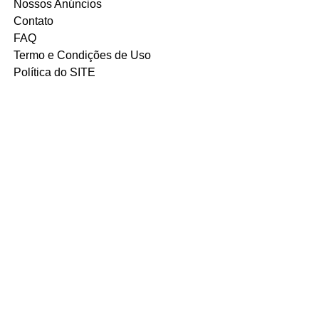
Nossos Anúncios
Contato
FAQ
Termo e Condições de Uso
Política do SITE
Ambiente 100% Seguro.
Sua Informação é Protegida Pela
Criptografia SSL 256-Bit.
MÉTODOS DE
PAGAMENTOS
ACEITOS