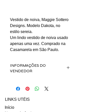
Vestido de noiva, Maggie Sottero
Designs. Modelo Dakota, no
estilo sereia.
Um lindo vestido de noiva usado
apenas uma vez. Comprado na
Casamarela em São Paulo.
INFORMAÇÕES DO
VENDEDOR
Fale direto com a vendedora Ana
Carolina Avelino no contato abaixo:
Email: anacarolinafono@gmail.com
LINKS UTÉIS
Início