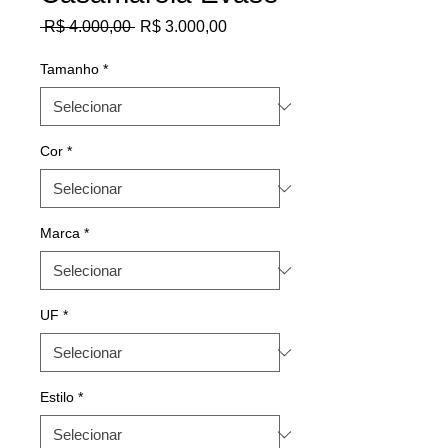
Preço
Preço
 R$ 4.000,00 
R$ 3.000,00
normal
promocional
Tamanho
*
Cor
*
Marca
*
UF
*
Estilo
*