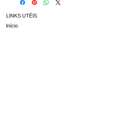
ou no contato abaixo:
Email: boo.olive98@gmail.com
LINKS UTÉIS
Início
Nossos Anúncios
Contato
FAQ
Termo e Condições de Uso
Política do SITE
Ambiente 100% Seguro.
Sua Informação é Protegida Pela
Criptografia SSL 256-Bit.
MÉTODOS DE
PAGAMENTOS