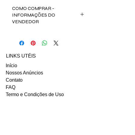
COMO COMPRAR -
INFORMAÇÕES DO
VENDEDOR
Fale direto com o vendedor Leonardo
Colonna no contato abaixo:
Email: leonardo.i.colonna@gmail.com
LINKS UTÉIS
Início
Nossos Anúncios
Contato
FAQ
Termo e Condições de Uso
Política do SITE