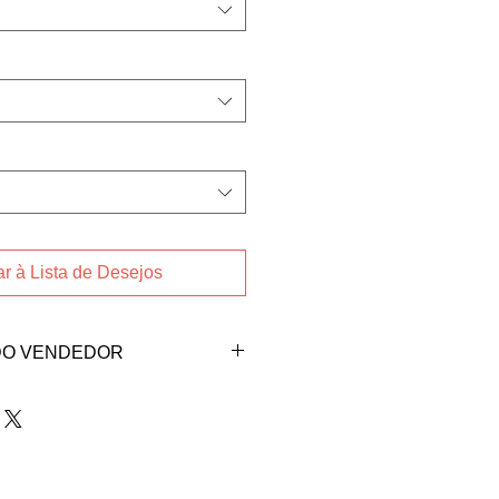
r à Lista de Desejos
DO VENDEDOR
ndedora Josiane Araujo
gmail.com