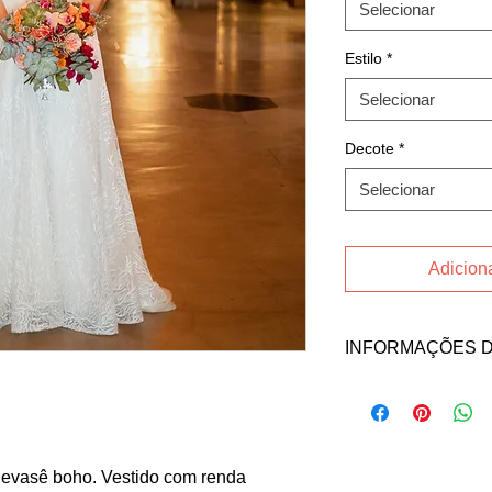
Selecionar
Estilo
*
Selecionar
Decote
*
Selecionar
Adiciona
INFORMAÇÕES 
Fale direto com a ve
no contato abaixo:
Email: josiazevedo@
INSTAGRAM
 evasê boho. Vestido com renda