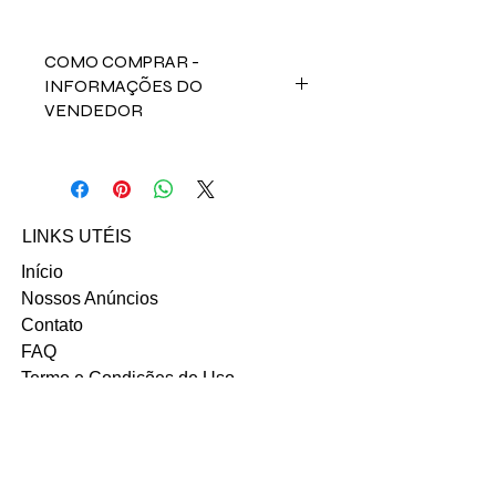
COMO COMPRAR -
INFORMAÇÕES DO
VENDEDOR
Para comprar esse produto,
fale direto com a vendedora Vitoria
coelho no contato abaixo:
Email: viti-coelho@hotmail.com
LINKS UTÉIS
INSTAGRAM
Início
Nossos Anúncios
Contato
FAQ
Termo e Condições de Uso
Política do SITE