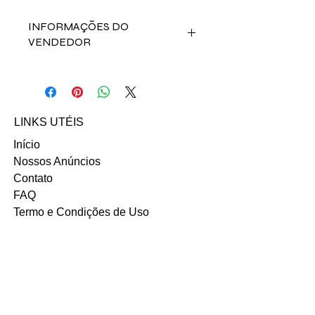
INFORMAÇÕES DO
VENDEDOR
Fale direto com a vendedora Roberta
Romanholi a clicando abaixo:
Email: robertaromanholi@gmail.com
LINKS UTÉIS
Início
Nossos Anúncios
Contato
FAQ
Termo e Condições de Uso
Política do SITE
Ambiente 100% Seguro.