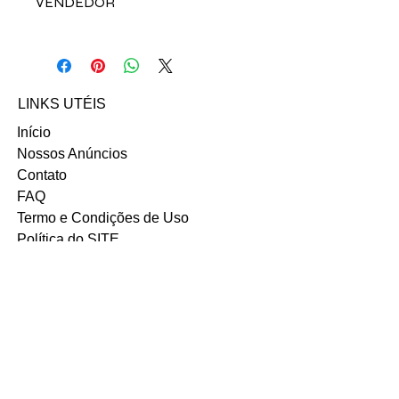
VENDEDOR
Para comprar esse produto,
fale direto com a vendedora Aline
Codognotto no contato abaixo:
Email: alinecodognotto@gmail.com
LINKS UTÉIS
Início
Nossos Anúncios
Contato
FAQ
Termo e Condições de Uso
Política do SITE
Ambiente 100% Seguro.
Sua Informação é Protegida Pela
Criptografia SSL 256-Bit.