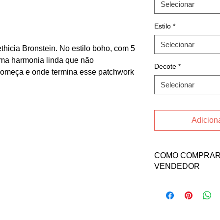
Selecionar
Estilo
*
Selecionar
ethicia Bronstein. No estilo boho, com 5
uma harmonia linda que não
Decote
*
omeça e onde termina esse patchwork
Selecionar
Adiciona
COMO COMPRAR 
VENDEDOR
Fale direto com a v
Ferro no contato aba
Email: barbara_roda