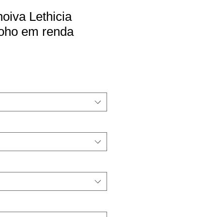
noiva Lethicia
boho em renda
o