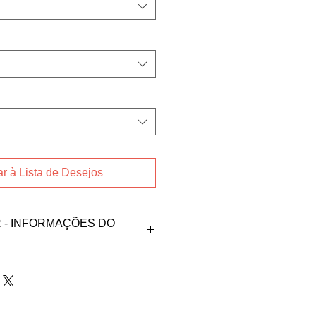
r à Lista de Desejos
- INFORMAÇÕES DO
endedora Barbara
ixo:
rte@hotmail.com