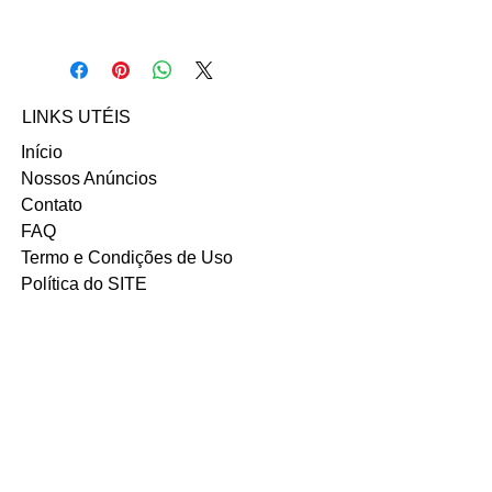
Fale com a vendedora Gabriele Lima
no contato abaixo:
Email: Gabriele.limasilveira@gmail.co
m
LINKS UTÉIS
Início
Nossos Anúncios
Contato
FAQ
Termo e Condições de Uso
Política do SITE
Ambiente 100% Seguro.
Sua Informação é Protegida Pela
Criptografia SSL 256-Bit.