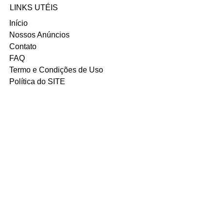
INSTAGRAM
LINKS UTÉIS
Início
Nossos Anúncios
Contato
FAQ
Termo e Condições de Uso
Política do SITE
Ambiente 100% Seguro.
Sua Informação é Protegida Pela
Criptografia SSL 256-Bit.
MÉTODOS DE
PAGAMENTOS
ACEITOS