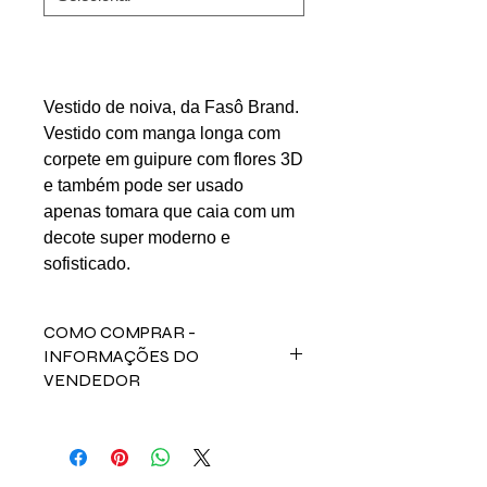
Vestido de noiva, da Fasô Brand.
Vestido com manga longa com
corpete em guipure com flores 3D
e também pode ser usado
apenas tomara que caia com um
decote super moderno e
sofisticado.
COMO COMPRAR -
INFORMAÇÕES DO
VENDEDOR
Fale direto com a vendedora Natalia
Lettrari no contato abaixo:
Email: natalialettrari@hotmail.com