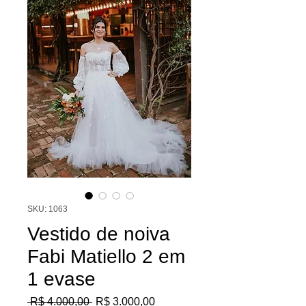
SKU: 1063
Vestido de noiva
Fabi Matiello 2 em
1 evase
Preço
Preço
 R$ 4.000,00 
R$ 3.000,00