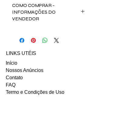
COMO COMPRAR -
INFORMAÇÕES DO
VENDEDOR
Fale direto com a vendedora Daiana
Freitas no contato abaixo:
Email: daia.dmf@hotmail.com
INSTAGRAM
LINKS UTÉIS
Início
Nossos Anúncios
Contato
FAQ
Termo e Condições de Uso
Política do SITE
Ambiente 100% Seguro.