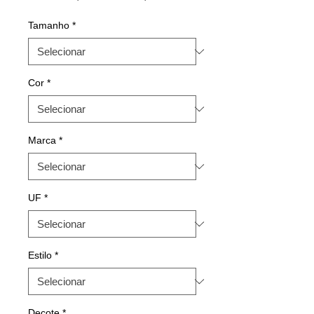
normal
promocional
Tamanho
*
Cor
*
Marca
*
UF
*
Estilo
*
Decote
*