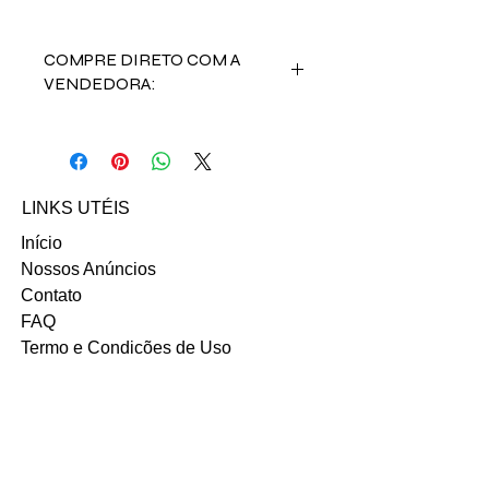
COMPRE DIRETO COM A
VENDEDORA:
Acesse o
INSTAGRAM
da vendedora
Thaís Torritani ou no contato abaixo:
Email: thaistorritani@gmail.com
LINKS UTÉIS
Início
Nossos Anúncios
Contato
FAQ
Termo e Condições de Uso
Política do SITE