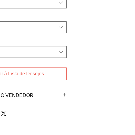
r à Lista de Desejos
DO VENDEDOR
ndedora Andressa Schmitt clicando
se@gmail.com