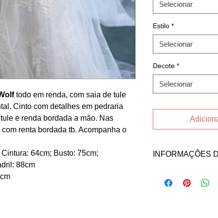
Selecionar
Estilo
*
Selecionar
Decote
*
Selecionar
Wolf
todo em renda, com saia de tule
tal. Cinto com detalhes em pedraria
tule e renda bordada a mão. Nas
Adiciona
e com renta bordada tb. Acompanha o
 Cintura: 64cm; Busto: 75cm;
INFORMAÇÕES 
dril: 88cm
Fale direto com a ve
0cm
abaixo:
Email: andressawei