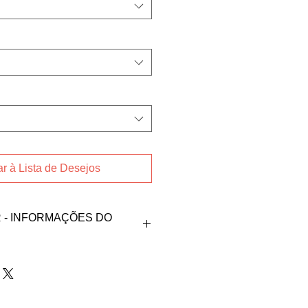
r à Lista de Desejos
- INFORMAÇÕES DO
ndedora Cecilia P. M. Nascimento
nascimento@gmail.com