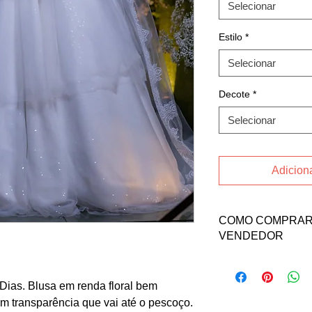
Selecionar
Estilo
*
Selecionar
Decote
*
Selecionar
Adiciona
COMO COMPRAR 
VENDEDOR
Fale direto com a ve
abaixo:
 Dias. Blusa em renda floral bem
Email: ceciliapmelo
 transparência que vai até o pescoço.