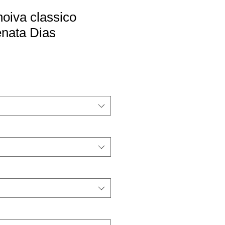
noiva classico
enata Dias