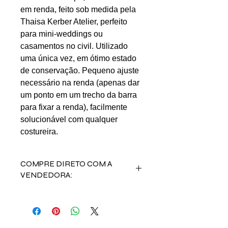
em renda, feito sob medida pela
Thaisa Kerber Atelier, perfeito
para mini-weddings ou
casamentos no civil. Utilizado
uma única vez, em ótimo estado
de conservação. Pequeno ajuste
necessário na renda (apenas dar
um ponto em um trecho da barra
para fixar a renda), facilmente
solucionável com qualquer
costureira.
COMPRE DIRETO COM A
VENDEDORA:
Fale com a vendedora Beatriz
Tolezano no contato abaixo:
Email: biatolezano@yahoo.com.br
ou biatolezano@gmail.com