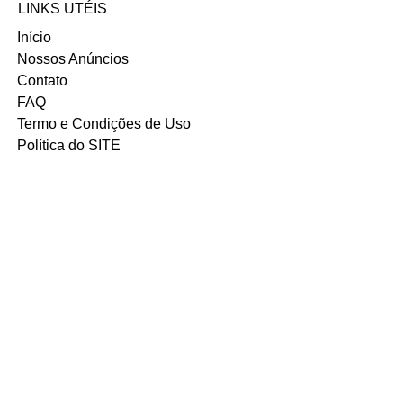
LINKS UTÉIS
Início
Nossos Anúncios
Contato
FAQ
Termo e Condições de Uso
Política do SITE
Ambiente 100% Seguro.
Sua Informação é Protegida Pela
Criptografia SSL 256-Bit.
MÉTODOS DE
PAGAMENTOS
ACEITOS