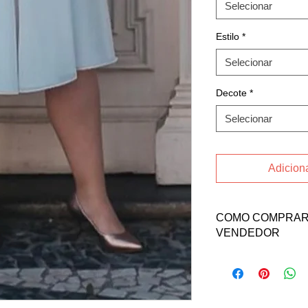
Selecionar
Estilo
*
Selecionar
Decote
*
Selecionar
Adiciona
COMO COMPRAR 
VENDEDOR
Fale direto com a ve
contatos abaixo:
Email: karise.psicol