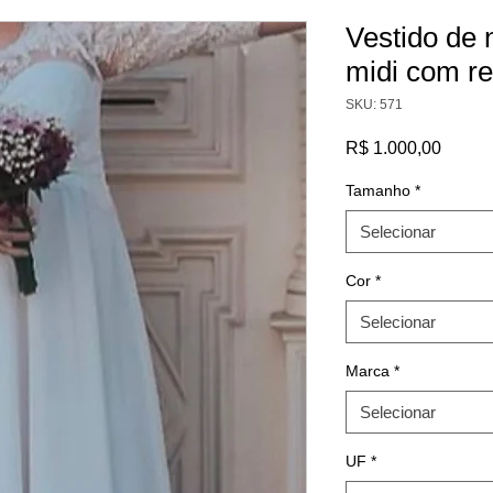
Vestido de n
midi com r
SKU: 571
Preço
R$ 1.000,00
Tamanho
*
Selecionar
Cor
*
Selecionar
Marca
*
Selecionar
UF
*