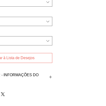
r à Lista de Desejos
- INFORMAÇÕES DO
ndedora Karise Haenisch pelos
ogia@hotmail.com