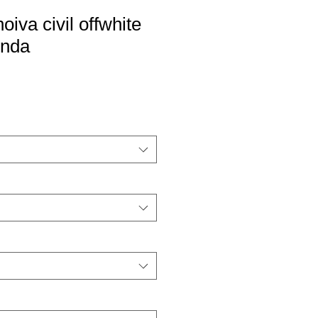
oiva civil offwhite
enda