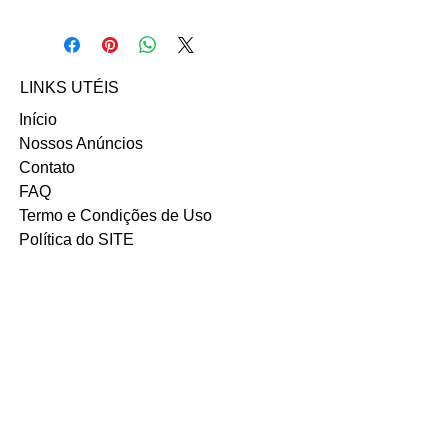
Para comprar esse produto,
fale direto com a vendedora Vitória
Paudarco Gibeli no contato abaixo:
Email: vitoriagibeli@hotmail.com
LINKS UTÉIS
INSTAGRAM
Início
Nossos Anúncios
Contato
FAQ
Termo e Condições de Uso
Política do SITE
Ambiente 100% Seguro.
Sua Informação é Protegida Pela
Criptografia SSL 256-Bit.