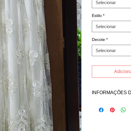
Selecionar
Estilo
*
Selecionar
Decote
*
Selecionar
Adiciona
INFORMAÇÕES 
Fale direto com a ve
Ranolfi no contato ab
Email: bdn258@gmai