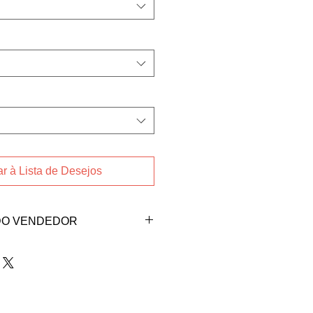
r à Lista de Desejos
DO VENDEDOR
ndedora Cristiani
aixo:
l.com