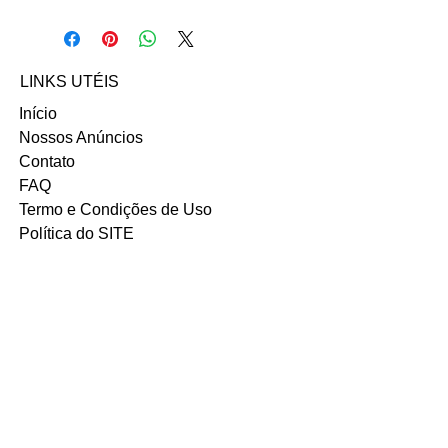
Entre em contato com a vendedora
Débora Galdino nos contatos abaixo:
Email: deboraagaldino@hotmail.com
INSTAGRAM
LINKS UTÉIS
Início
Nossos Anúncios
Contato
FAQ
Termo e Condições de Uso
Política do SITE
Ambiente 100% Seguro.
Sua Informação é Protegida Pela
Criptografia SSL 256-Bit.
MÉTODOS DE